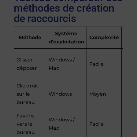
méthodes de création
de raccourcis
Système
Méthode
Complexité
A
d’exploitation
Glisser-
Windows /
Facile
Rapid
déposer
Mac
Clic droit
Contr
sur le
Windows
Moyen
sur 
bureau
Favoris
Windows /
Accès
vers le
Facile
Mac
favor
bureau