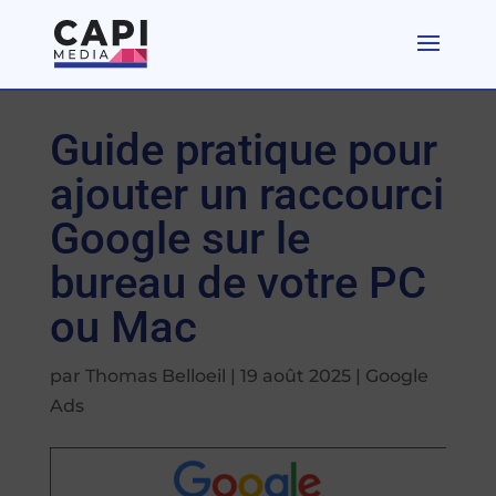
Guide pratique pour
ajouter un raccourci
Google sur le
bureau de votre PC
ou Mac
par
Thomas Belloeil
|
19 août 2025
|
Google
Ads