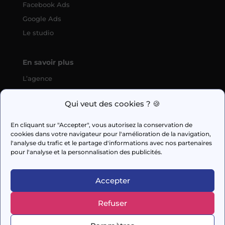
Facebook Ads
Google Ads
Le studio
En savoir plus
L’agence
SEO
Qui veut des cookies ? 🍪
fabien.guilleux@wedig.fr
En cliquant sur "Accepter", vous autorisez la conservation de
cookies dans votre navigateur pour l'amélioration de la navigation,



l'analyse du trafic et le partage d'informations avec nos partenaires
pour l'analyse et la personnalisation des publicités.
AUDIT GRATUIT
Accepter
Refuser
© 2026 Capi Media