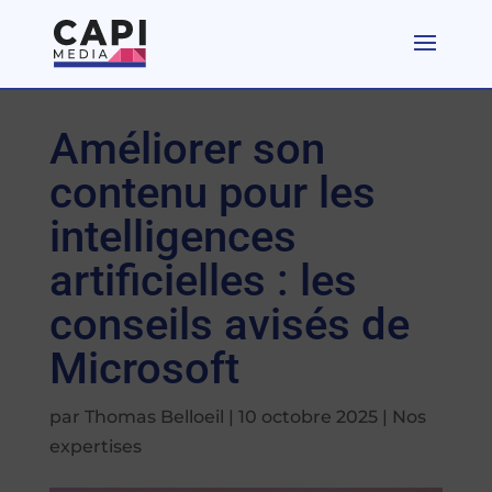
Améliorer son
contenu pour les
intelligences
artificielles : les
conseils avisés de
Microsoft
par
Thomas Belloeil
|
10 octobre 2025
|
Nos
expertises