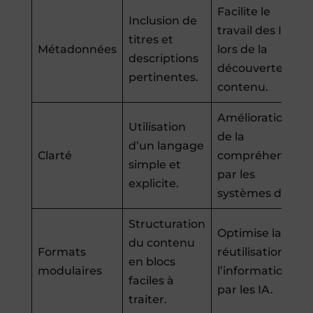
Facilite le
Inclusion de
travail des IA
titres et
Métadonnées
lors de la
descriptions
découverte de
pertinentes.
contenu.
Amélioration
Utilisation
de la
d’un langage
Clarté
compréhension
simple et
par les
explicite.
systèmes d’IA.
Structuration
Optimise la
du contenu
Formats
réutilisation de
en blocs
modulaires
l’information
faciles à
par les IA.
traiter.