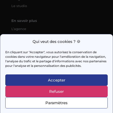
Le studio
En savoir plus
L’agence
SEO
Qui veut des cookies ? 🍪
fabien.guilleux@wedig.fr
En cliquant sur "Accepter", vous autorisez la conservation de
cookies dans votre navigateur pour l'amélioration de la navigation,



l'analyse du trafic et le partage d'informations avec nos partenaires
pour l'analyse et la personnalisation des publicités.
AUDIT GRATUIT
Accepter
Refuser
© 2026 Capi Media
Paramètres
– Conçu avec soin par
DigitalSeeds
–
Mentions