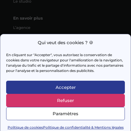
Le studio
En savoir plus
L’agence
SEO
Qui veut des cookies ? 🍪
fabien.guilleux@wedig.fr
En cliquant sur "Accepter", vous autorisez la conservation de
cookies dans votre navigateur pour l'amélioration de la navigation,



l'analyse du trafic et le partage d'informations avec nos partenaires
pour l'analyse et la personnalisation des publicités.
AUDIT GRATUIT
Accepter
Refuser
© 2026 Capi Media
Paramètres
– Conçu avec soin par
DigitalSeeds
–
Mentions
légales
Politique de cookies
Politique de confidentialité & Mentions légales