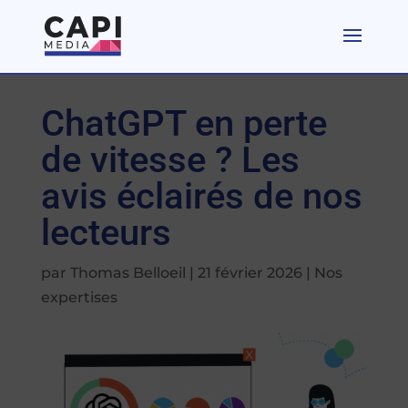
ChatGPT en perte
de vitesse ? Les
avis éclairés de nos
lecteurs
par
Thomas Belloeil
|
21 février 2026
|
Nos
expertises