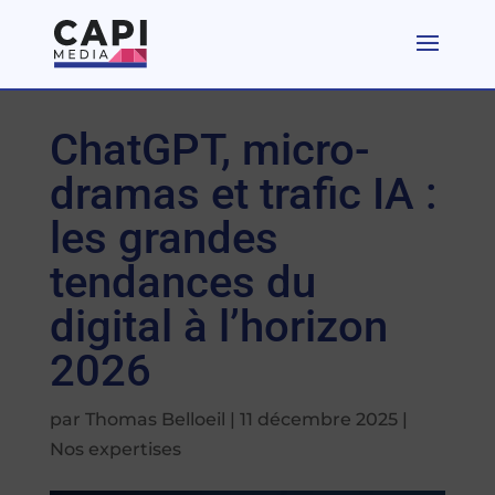
ChatGPT, micro-
dramas et trafic IA :
les grandes
tendances du
digital à l’horizon
2026
par
Thomas Belloeil
|
11 décembre 2025
|
Nos expertises