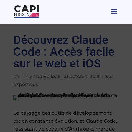
Découvrez Claude
Code : Accès facile
sur le web et iOS
par
Thomas Belloeil
|
21 octobre 2025
|
Nos
expertises
Le paysage des outils de développement
est en constante évolution, et Claude Code,
l’assistant de codage d’Anthropic, marque