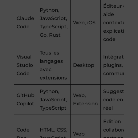
Éditeur de co
Python,
aide
Claude
JavaScript,
Web, iOS
contextuelle,
Code
TypeScript,
explication d
Go, Rust
code
Tous les
Visual
Intégration d
langages
Studio
Desktop
plugins, supp
avec
Code
communauta
extensions
Python,
Suggestions 
GitHub
Web,
JavaScript,
code en temp
Copilot
Extension
TypeScript
réel
Édition
Code
HTML, CSS,
collaborative,
Web