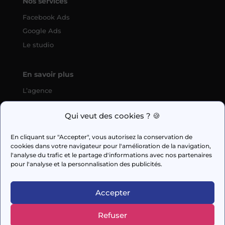
Nos services
Facebook Ads
Google Ads
Le studio
En savoir plus
L’agence
SEO
Qui veut des cookies ? 🍪
fabien.guilleux@wedig.fr
En cliquant sur "Accepter", vous autorisez la conservation de
cookies dans votre navigateur pour l'amélioration de la navigation,



l'analyse du trafic et le partage d'informations avec nos partenaires
pour l'analyse et la personnalisation des publicités.
AUDIT GRATUIT
Accepter
Refuser