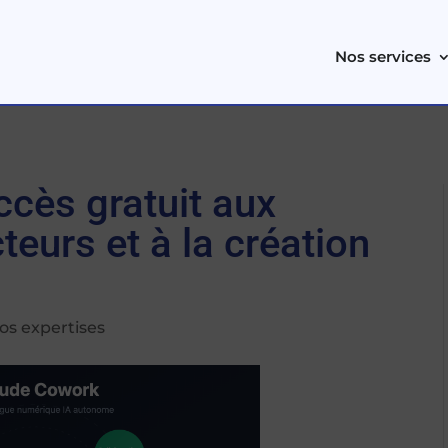
Nos services
ccès gratuit aux
teurs et à la création
os expertises