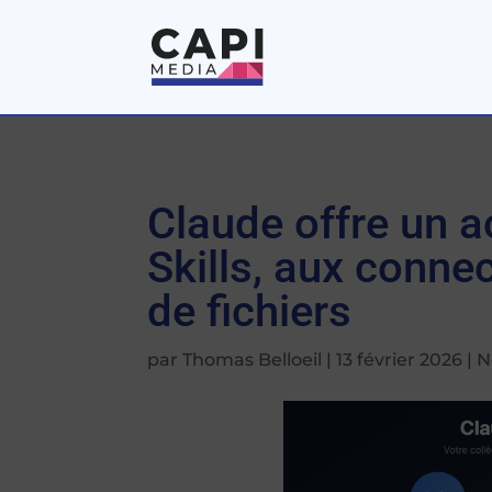
Claude offre un a
Skills, aux connec
de fichiers
par
Thomas Belloeil
|
13 février 2026
|
N