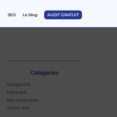
SEO
Le blog
AUDIT GRATUIT
Catégories
Google Ads
Meta Ads
Nos expertises
TikTok Ads