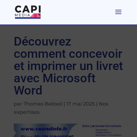
Découvrez
comment concevoir
et imprimer un livret
avec Microsoft
Word
par
Thomas Belloeil
|
17 mai 2025
|
Nos
expertises