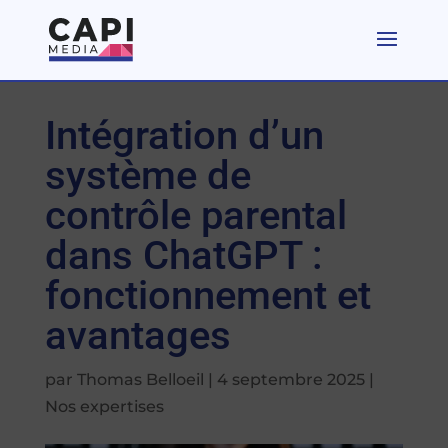
Intégration d’un
système de
contrôle parental
dans ChatGPT :
fonctionnement et
avantages
par
Thomas Belloeil
|
4 septembre 2025
|
Nos expertises