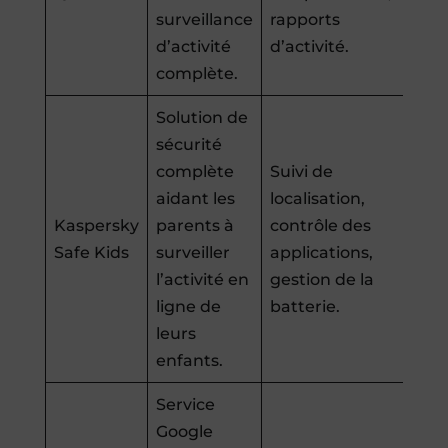
surveillance
rapports
d’activité
d’activité.
complète.
Solution de
sécurité
complète
Suivi de
aidant les
localisation,
Kaspersky
parents à
contrôle des
Safe Kids
surveiller
applications,
l’activité en
gestion de la
ligne de
batterie.
leurs
enfants.
Service
Google