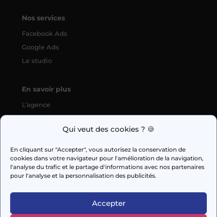
Nos services
Facebook Ads
Google Ads
Le studio
En savoir plus
L’agence
SEO
Qui veut des cookies ? 🍪
fabien.guilleux@wedig.fr
En cliquant sur "Accepter", vous autorisez la conservation de
cookies dans votre navigateur pour l'amélioration de la navigation,



l'analyse du trafic et le partage d'informations avec nos partenaires
pour l'analyse et la personnalisation des publicités.
AUDIT GRATUIT
Accepter