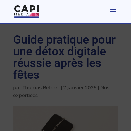
Guide pratique pour
une détox digitale
réussie après les
fêtes
par
Thomas Belloeil
|
7 janvier 2026
|
Nos
expertises