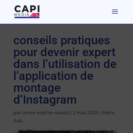
conseils pratiques
pour devenir expert
dans l’utilisation de
l’application de
montage
d’Instagram
par
anne-sophie-seeds
|
2 mai 2025
|
Meta
Ads