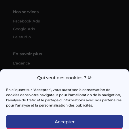
Nos services
Facebook Ads
Google Ads
Le studio
En savoir plus
L’agence
SEO
Qui veut des cookies ? 🍪
fabien.guilleux@wedig.fr
En cliquant sur "Accepter", vous autorisez la conservation de
cookies dans votre navigateur pour l'amélioration de la navigation,



l'analyse du trafic et le partage d'informations avec nos partenaires
pour l'analyse et la personnalisation des publicités.
AUDIT GRATUIT
Accepter