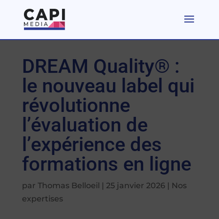
DREAM Quality® :
le nouveau label qui
révolutionne
l’évaluation de
l’expérience des
formations en ligne
par
Thomas Belloeil
|
25 janvier 2026
|
Nos
expertises