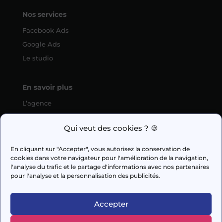
Nos services
Facebook Ads
Google Ads
Le studio
En savoir plus
L’agence
SEO
Qui veut des cookies ? 🍪
fabien.guilleux@wedig.fr
En cliquant sur "Accepter", vous autorisez la conservation de
cookies dans votre navigateur pour l'amélioration de la navigation,



l'analyse du trafic et le partage d'informations avec nos partenaires
pour l'analyse et la personnalisation des publicités.
AUDIT GRATUIT
Accepter