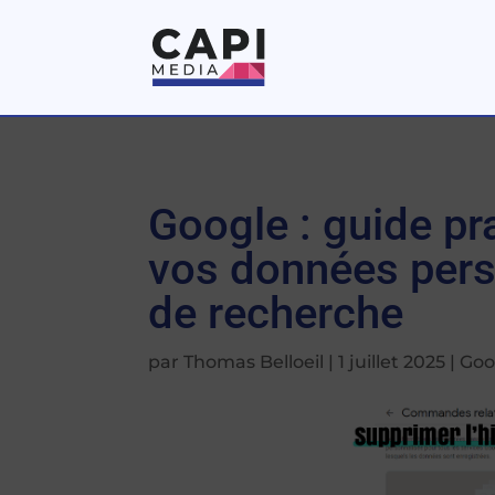
Google : guide pr
vos données pers
de recherche
par
Thomas Belloeil
|
1 juillet 2025
|
Goo