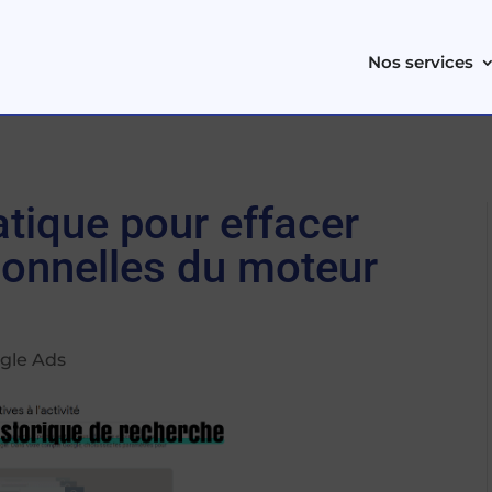
Nos services
atique pour effacer
onnelles du moteur
gle Ads