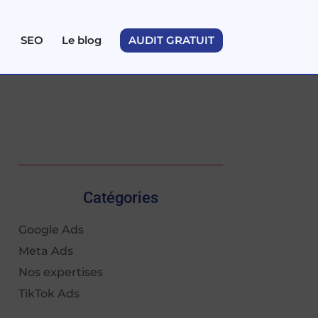
SEO
Le blog
AUDIT GRATUIT
Catégories
Google Ads
Meta Ads
Nos expertises
TikTok Ads