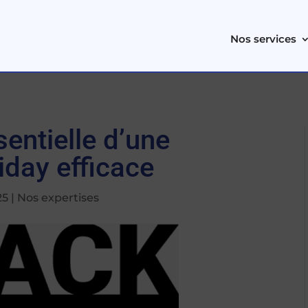
Nos services
sentielle d’une
iday efficace
25
|
Nos expertises