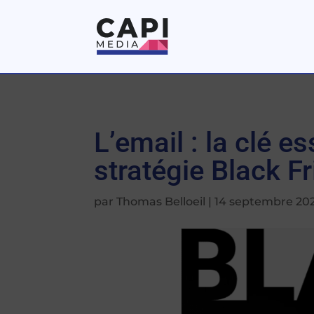
L’email : la clé es
stratégie Black Fr
par
Thomas Belloeil
|
14 septembre 20