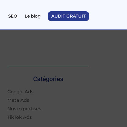
SEO
Le blog
AUDIT GRATUIT
Catégories
Google Ads
Meta Ads
Nos expertises
TikTok Ads