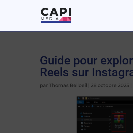
Guide pour explor
Reels sur Instag
par
Thomas Belloeil
|
28 octobre 2025