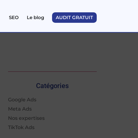
SEO
Le blog
AUDIT GRATUIT
Catégories
Google Ads
Meta Ads
Nos expertises
TikTok Ads