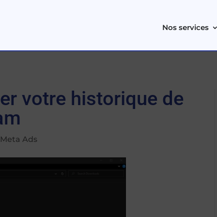
Nos services
er votre historique de
ram
|
Meta Ads