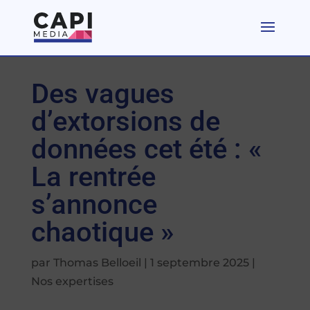
Des vagues
d’extorsions de
données cet été : «
La rentrée
s’annonce
chaotique »
par
Thomas Belloeil
|
1 septembre 2025
|
Nos expertises