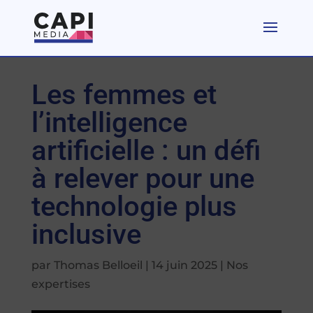
Les femmes et
l’intelligence
artificielle : un défi
à relever pour une
technologie plus
inclusive
par
Thomas Belloeil
|
14 juin 2025
|
Nos
expertises