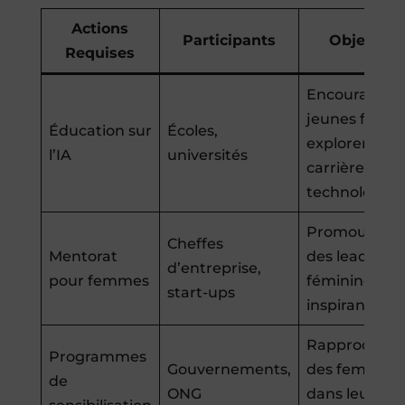
Actions
Participants
Objectifs
Requises
Encourager l
jeunes filles à
Éducation sur
Écoles,
explorer les
l’IA
universités
carrières
technologiqu
Promouvoir
Cheffes
Mentorat
des leaders
d’entreprise,
pour femmes
féminines
start-ups
inspirantes
Rapprocher l
Programmes
Gouvernements,
des femmes
de
ONG
dans leur vie