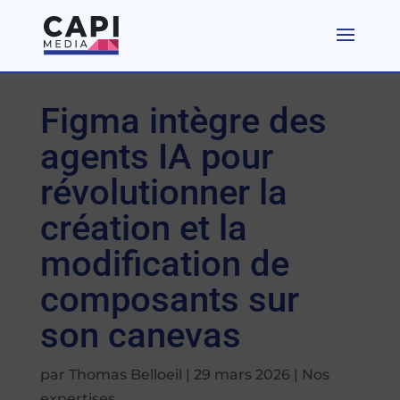
Figma intègre des
agents IA pour
révolutionner la
création et la
modification de
composants sur
son canevas
par
Thomas Belloeil
|
29 mars 2026
|
Nos
expertises