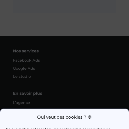
Nos services
Facebook Ads
Google Ads
Le studio
En savoir plus
L’agence
SEO
Qui veut des cookies ? 🍪
fabien.guilleux@wedig.fr