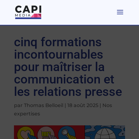
cinq formations
incontournables
pour maîtriser la
communication et
les relations presse
par
Thomas Belloeil
|
18 août 2025
|
Nos
expertises