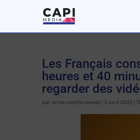
Les Français con
heures et 40 minu
regarder des vid
par
anne-sophie-seeds
|
5 avril 2025
|
T