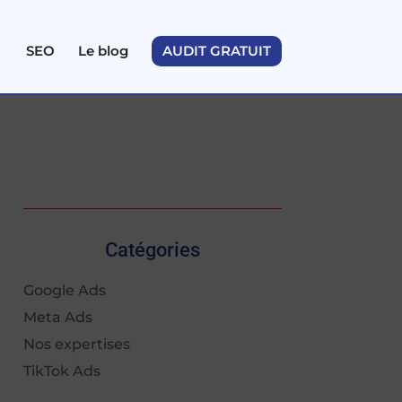
SEO
Le blog
AUDIT GRATUIT
Catégories
Google Ads
Meta Ads
Nos expertises
TikTok Ads