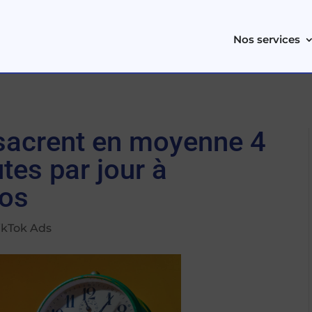
Nos services
sacrent en moyenne 4
tes par jour à
éos
ikTok Ads