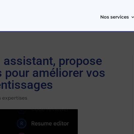
Nos services
 assistant, propose
ts pour améliorer vos
entissages
 expertises