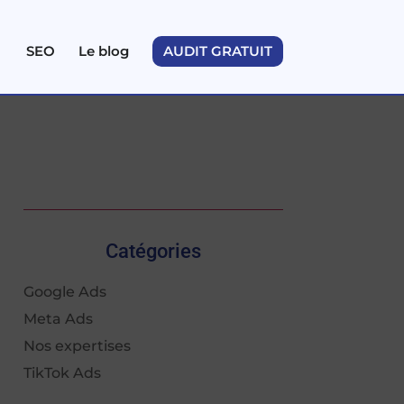
SEO
Le blog
AUDIT GRATUIT
Catégories
Google Ads
Meta Ads
Nos expertises
TikTok Ads