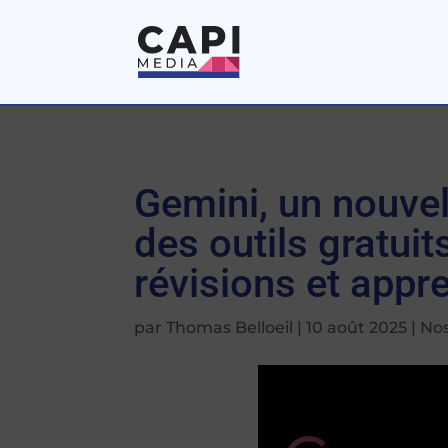
Gemini, un nouvel
des outils gratui
révisions et appr
par
Thomas Belloeil
|
10 août 2025
|
Nos