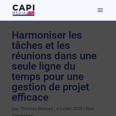
Harmoniser les
tâches et les
réunions dans une
seule ligne du
temps pour une
gestion de projet
efficace
par
Thomas Belloeil
|
4 juillet 2025
|
Nos
expertises