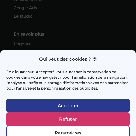
Google Ads
Le studio
En savoir plus
L’agence
SEO
Qui veut des cookies ? 🍪
fabien.guilleux@wedig.fr
En cliquant sur "Accepter", vous autorisez la conservation de
cookies dans votre navigateur pour l'amélioration de la navigation,



l'analyse du trafic et le partage d'informations avec nos partenaires
pour l'analyse et la personnalisation des publicités.
AUDIT GRATUIT
Accepter
Refuser
© 2026 Capi Media
Paramètres