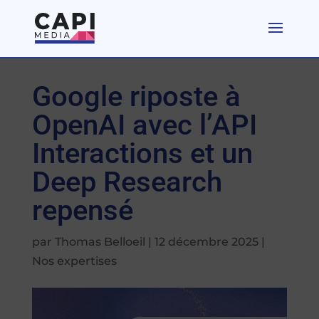
Google riposte à
OpenAI avec l’API
Interactions et un
Deep Research
repensé
par
Thomas Belloeil
|
12 décembre 2025
|
Nos expertises