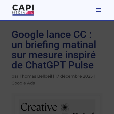
Google lance CC :
un briefing matinal
sur mesure inspiré
de ChatGPT Pulse
par
Thomas Belloeil
|
17 décembre 2025
|
Google Ads