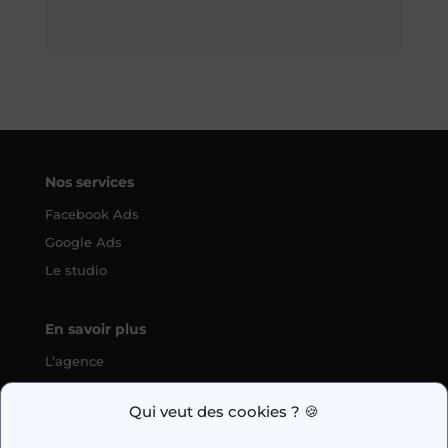
Nos services
Facebook Ads
Google Ads
Le studio
En savoir plus
L’agence
SEO
Qui veut des cookies ? 🍪
fabien.guilleux@wedig.fr