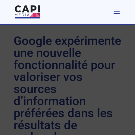
Google expérimente
une nouvelle
fonctionnalité pour
valoriser vos
sources
d’information
préférées dans les
résultats de