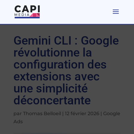
Gemini CLI : Google
révolutionne la
configuration des
extensions avec
une simplicité
déconcertante
par
Thomas Belloeil
|
12 février 2026
|
Google
Ads