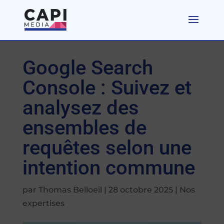
Google Search
Console : Suivez et
analysez des
ensembles de
requêtes selon une
intention commune
par
Thomas Belloeil
|
28 octobre 2025
|
Nos
expertises