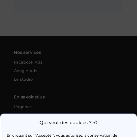
Nos services
Facebook Ads
Google Ads
Le studio
En savoir plus
L’agence
SEO
Qui veut des cookies ? 🍪
fabien.guilleux@wedig.fr
En cliquant sur "Accepter", vous autorisez la conservation de