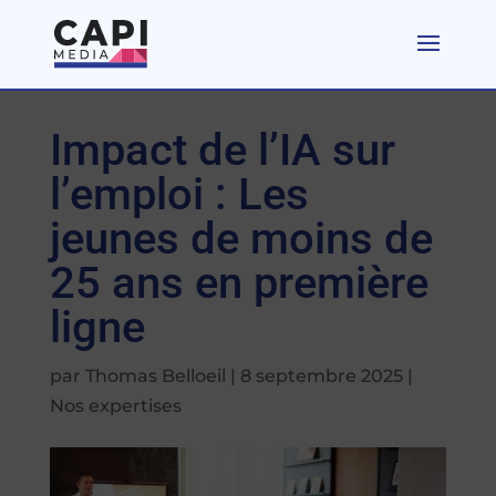
Impact de l’IA sur
l’emploi : Les
jeunes de moins de
25 ans en première
ligne
par
Thomas Belloeil
|
8 septembre 2025
|
Nos expertises