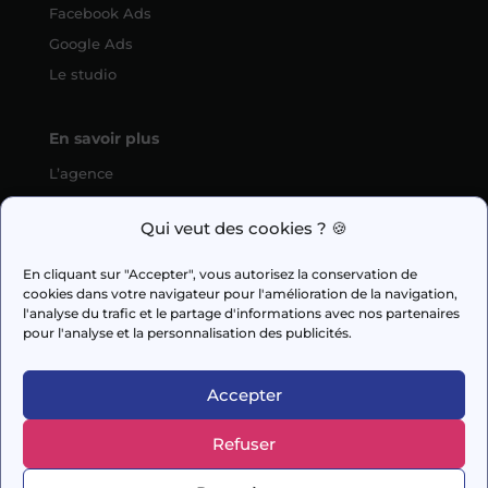
Facebook Ads
Google Ads
Le studio
En savoir plus
L’agence
SEO
Qui veut des cookies ? 🍪
fabien.guilleux@wedig.fr
En cliquant sur "Accepter", vous autorisez la conservation de
cookies dans votre navigateur pour l'amélioration de la navigation,



l'analyse du trafic et le partage d'informations avec nos partenaires
pour l'analyse et la personnalisation des publicités.
AUDIT GRATUIT
Accepter
Refuser
© 2026 Capi Media