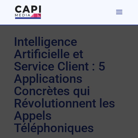
Intelligence
Artificielle et
Service Client : 5
Applications
Concrètes qui
Révolutionnent les
Appels
Téléphoniques