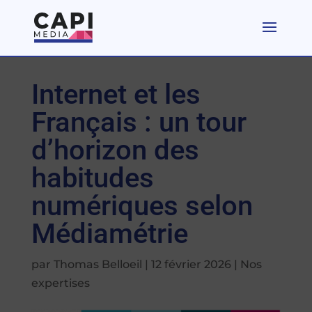
Internet et les
Français : un tour
d’horizon des
habitudes
numériques selon
Médiamétrie
par
Thomas Belloeil
|
12 février 2026
|
Nos
expertises