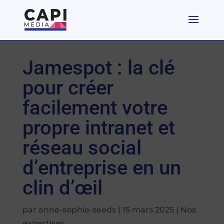
Jamespot : la clé
pour créer
facilement votre
propre intranet et
réseau social
d’entreprise en un
clin d’œil
par
anne-sophie-seeds
|
15 mars 2025
|
Nos
expertises