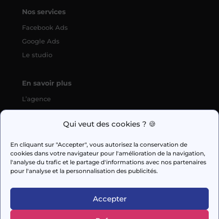
Nos services
Facebook Ads
Google Ads
Le studio
En savoir plus
L’agence
SEO
Qui veut des cookies ? 🍪
fabien.guilleux@wedig.fr
En cliquant sur "Accepter", vous autorisez la conservation de
cookies dans votre navigateur pour l'amélioration de la navigation,



l'analyse du trafic et le partage d'informations avec nos partenaires
pour l'analyse et la personnalisation des publicités.
AUDIT GRATUIT
Accepter