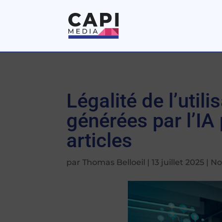
Légalité de l’util
générées par l’IA 
articles
par
Thomas Belloeil
|
13 juillet 2025
|
No