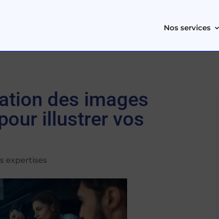
Nos services
isation des images
pour illustrer vos
s expertises