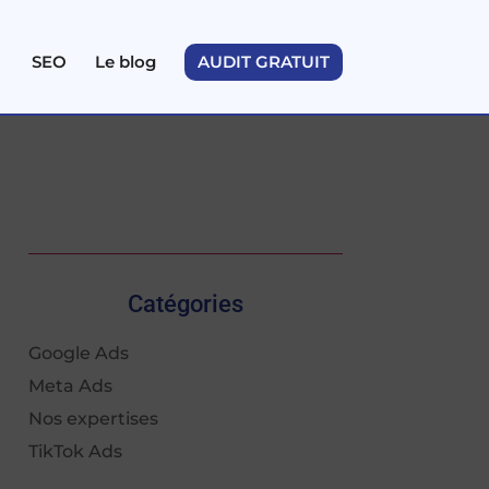
SEO
Le blog
AUDIT GRATUIT
Catégories
Google Ads
Meta Ads
Nos expertises
TikTok Ads