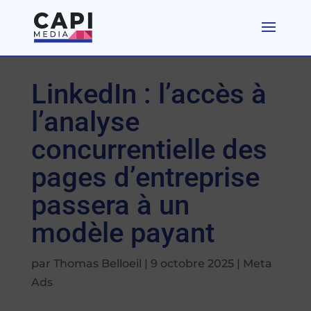
LinkedIn : l’accès à
l’analyse
concurrentielle des
pages d’entreprise
passera à un
modèle payant
par
Thomas Belloeil
|
9 octobre 2025
|
Meta
Ads