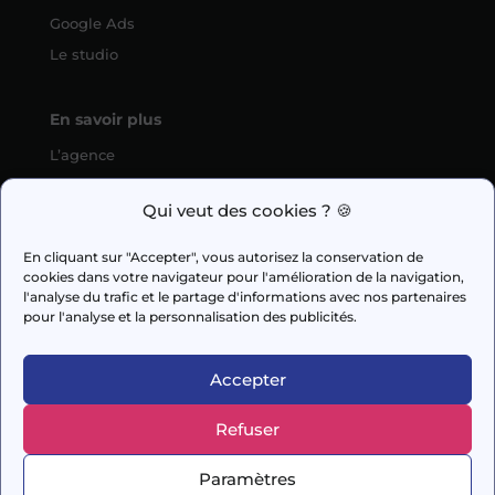
Google Ads
Le studio
En savoir plus
L’agence
SEO
Qui veut des cookies ? 🍪
fabien.guilleux@wedig.fr
En cliquant sur "Accepter", vous autorisez la conservation de
cookies dans votre navigateur pour l'amélioration de la navigation,



l'analyse du trafic et le partage d'informations avec nos partenaires
pour l'analyse et la personnalisation des publicités.
AUDIT GRATUIT
Accepter
Refuser
© 2026 Capi Media
Paramètres