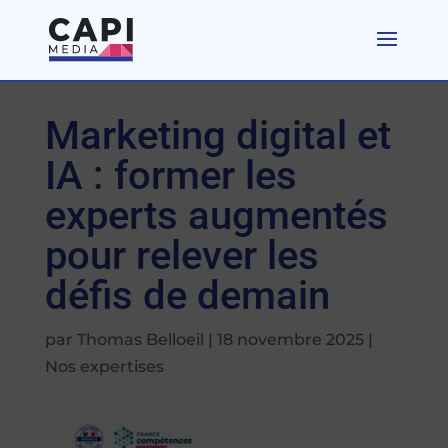
Marketing digital et
IA : former les
experts augmentés
pour relever les
défis de demain
par
Thomas Belloeil
|
18 novembre 2025
|
Nos expertises