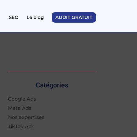
SEO
Le blog
AUDIT GRATUIT
Catégories
Google Ads
Meta Ads
Nos expertises
TikTok Ads