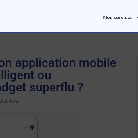
Nos services
on application mobile
elligent ou
dget superflu ?
eta Ads