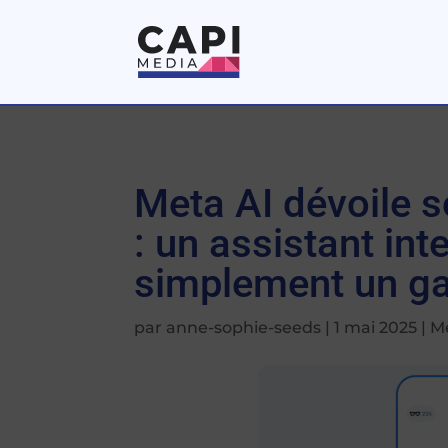
Meta AI dévoile s
: un assistant int
simplement un ga
par
anne-sophie-seeds
|
1 mai 2025
|
M