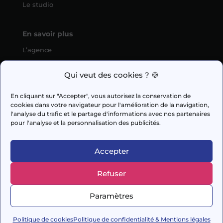
Le studio
En savoir plus
L’agence
SEO
Qui veut des cookies ? 🍪
fabien.guilleux@wedig.fr
En cliquant sur "Accepter", vous autorisez la conservation de
cookies dans votre navigateur pour l'amélioration de la navigation,



l'analyse du trafic et le partage d'informations avec nos partenaires
pour l'analyse et la personnalisation des publicités.
AUDIT GRATUIT
Accepter
Refuser
© 2026 Capi Media
Paramètres
– Conçu avec soin par
DigitalSeeds
–
Mentions
légales
Politique de cookies
Politique de confidentialité & Mentions légales