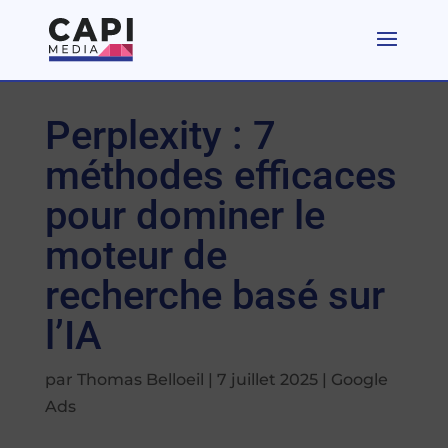
Perplexity : 7
méthodes efficaces
pour dominer le
moteur de
recherche basé sur
l’IA
par
Thomas Belloeil
|
7 juillet 2025
|
Google
Ads