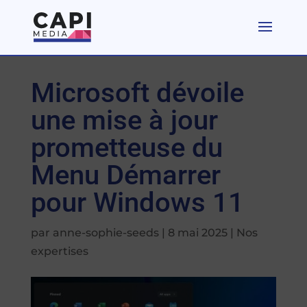
Microsoft dévoile
une mise à jour
prometteuse du
Menu Démarrer
pour Windows 11
par
anne-sophie-seeds
|
8 mai 2025
|
Nos
expertises