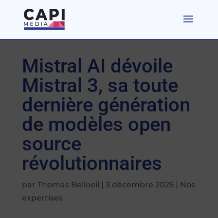
Mistral AI dévoile
Mistral 3, sa toute
dernière génération
de modèles open
source
révolutionnaires
par
Thomas Belloeil
|
3 décembre 2025
|
Nos
expertises