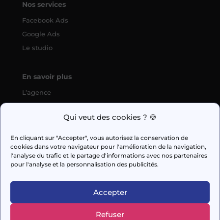
Nos services
Facebook Ads
Google Ads
Le studio
En savoir plus
L’agence
SEO
Qui veut des cookies ? 🍪
fabien.guilleux@wedig.fr
En cliquant sur "Accepter", vous autorisez la conservation de
cookies dans votre navigateur pour l'amélioration de la navigation,



l'analyse du trafic et le partage d'informations avec nos partenaires
pour l'analyse et la personnalisation des publicités.
AUDIT GRATUIT
Accepter
Refuser