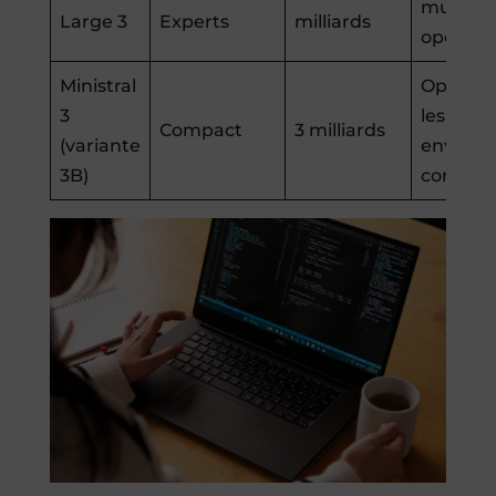
multilin
Large 3
Experts
milliards
open so
Ministral
Optimis
3
les
Compact
3 milliards
(variante
environ
3B)
contrain