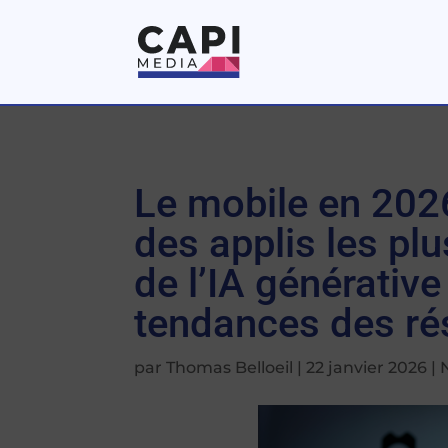
Le mobile en 202
des applis les plu
de l’IA générative
tendances des ré
par
Thomas Belloeil
|
22 janvier 2026
|