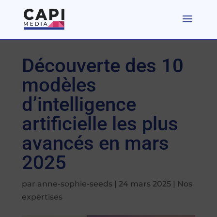
Découverte des 10
modèles
d’intelligence
artificielle les plus
avancés en mars
2025
par
anne-sophie-seeds
|
24 mars 2025
|
Nos
expertises