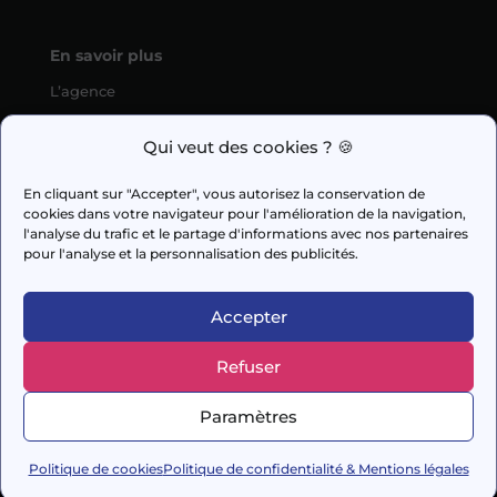
En savoir plus
L’agence
SEO
Qui veut des cookies ? 🍪
fabien.guilleux@wedig.fr
En cliquant sur "Accepter", vous autorisez la conservation de
cookies dans votre navigateur pour l'amélioration de la navigation,



l'analyse du trafic et le partage d'informations avec nos partenaires
pour l'analyse et la personnalisation des publicités.
AUDIT GRATUIT
Accepter
Refuser
© 2026 Capi Media
Paramètres
– Conçu avec soin par
DigitalSeeds
–
Mentions
légales
Politique de cookies
Politique de confidentialité & Mentions légales