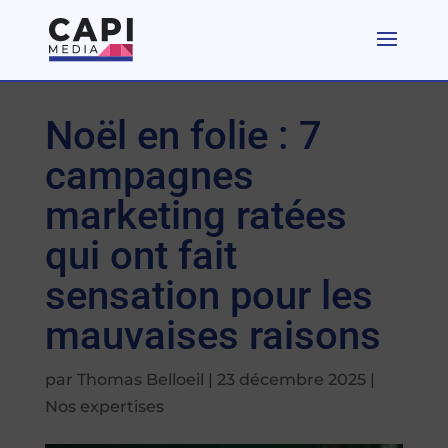
Noël en folie : 7
campagnes
marketing ratées
qui ont fait
sensation pour les
mauvaises raisons
par
Thomas Belloeil
|
23 décembre 2025
|
Nos expertises