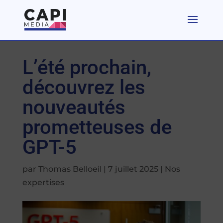
L’été prochain,
découvrez les
nouveautés
prometteuses de
GPT-5
par
Thomas Belloeil
|
7 juillet 2025
|
Nos
expertises