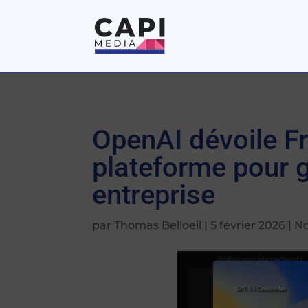
OpenAI dévoile Fro
plateforme pour g
entreprise
par
Thomas Belloeil
|
5 février 2026
|
No