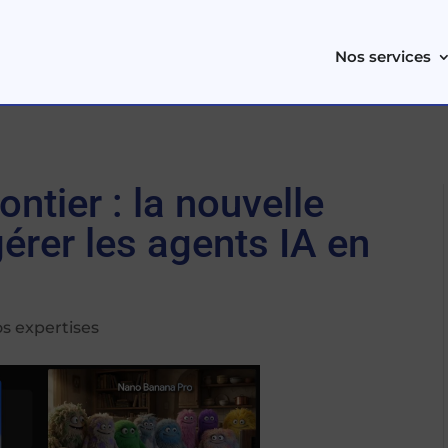
Nos services
ntier : la nouvelle
érer les agents IA en
s expertises