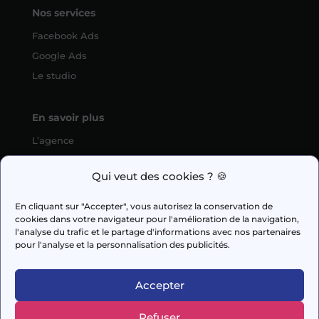
Nos services
Facebook Ads
Google Ads
Le studio
En savoir plus
L’agence
SEO
Qui veut des cookies ? 🍪
fabien.guilleux@wedig.fr
En cliquant sur "Accepter", vous autorisez la conservation de
cookies dans votre navigateur pour l'amélioration de la navigation,



l'analyse du trafic et le partage d'informations avec nos partenaires
pour l'analyse et la personnalisation des publicités.
AUDIT GRATUIT
Accepter
Refuser