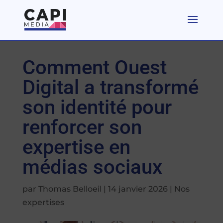
Comment Ouest
Digital a transformé
son identité pour
renforcer son
expertise en
médias sociaux
par
Thomas Belloeil
|
14 janvier 2026
|
Nos
expertises