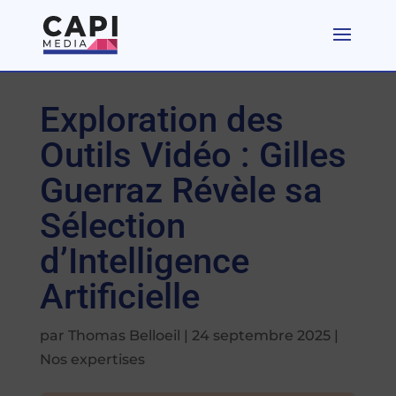
Exploration des
Outils Vidéo : Gilles
Guerraz Révèle sa
Sélection
d’Intelligence
Artificielle
par
Thomas Belloeil
|
24 septembre 2025
|
Nos expertises