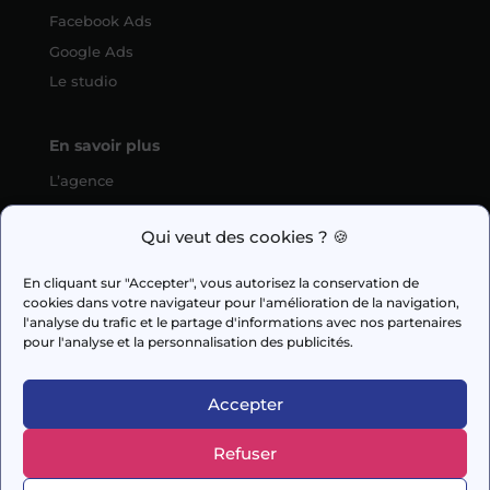
Facebook Ads
Google Ads
Le studio
En savoir plus
L’agence
SEO
Qui veut des cookies ? 🍪
fabien.guilleux@wedig.fr
En cliquant sur "Accepter", vous autorisez la conservation de
cookies dans votre navigateur pour l'amélioration de la navigation,



l'analyse du trafic et le partage d'informations avec nos partenaires
pour l'analyse et la personnalisation des publicités.
AUDIT GRATUIT
Accepter
Refuser