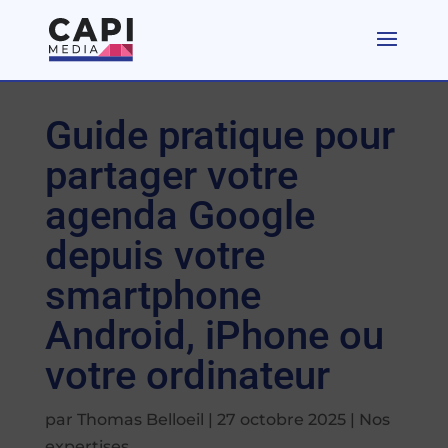
Guide pratique pour
partager votre
agenda Google
depuis votre
smartphone
Android, iPhone ou
votre ordinateur
par
Thomas Belloeil
|
27 octobre 2025
|
Nos
expertises