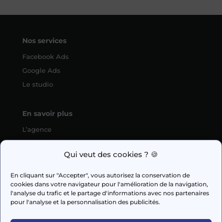
Nos services
Facebook Ads
Google Ads
Le studio
En savoir plus
L’agence
SEO
Qui veut des cookies ? 🍪
fabien.guilleux@wedig.fr
En cliquant sur "Accepter", vous autorisez la conservation de
cookies dans votre navigateur pour l'amélioration de la navigation,



l'analyse du trafic et le partage d'informations avec nos partenaires
pour l'analyse et la personnalisation des publicités.