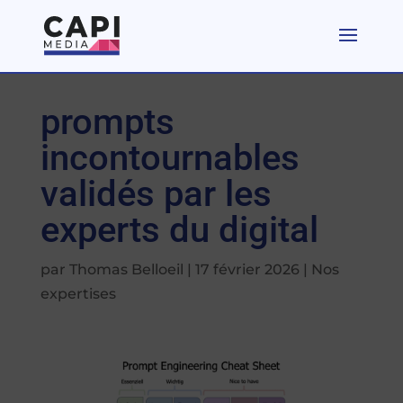
prompts
incontournables
validés par les
experts du digital
par
Thomas Belloeil
|
17 février 2026
|
Nos
expertises