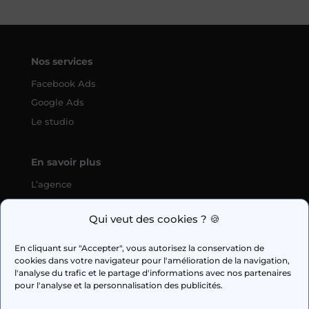
Nos services
Facebook Ads
Google Ads
Le studio
En savoir plus
L’agence
SEO
Qui veut des cookies ? 🍪
fabien.guilleux@wedig.fr
En cliquant sur "Accepter", vous autorisez la conservation de
cookies dans votre navigateur pour l'amélioration de la navigation,



l'analyse du trafic et le partage d'informations avec nos partenaires
pour l'analyse et la personnalisation des publicités.