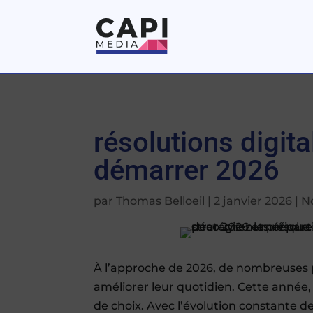
résolutions digit
démarrer 2026
par
Thomas Belloeil
|
2 janvier 2026
|
N
À l’approche de 2026, de nombreuses p
améliorer leur quotidien. Cette année,
de choix. Avec l’évolution constante d