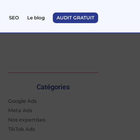
SEO
Le blog
AUDIT GRATUIT
Catégories
Google Ads
Meta Ads
Nos expertises
TikTok Ads