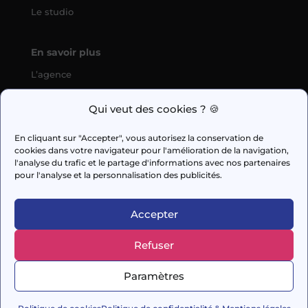
Le studio
En savoir plus
L’agence
SEO
Qui veut des cookies ? 🍪
fabien.guilleux@wedig.fr
En cliquant sur "Accepter", vous autorisez la conservation de
cookies dans votre navigateur pour l'amélioration de la navigation,



l'analyse du trafic et le partage d'informations avec nos partenaires
pour l'analyse et la personnalisation des publicités.
AUDIT GRATUIT
Accepter
Refuser
© 2026 Capi Media
Paramètres
– Conçu avec soin par
DigitalSeeds
–
Mentions
légales