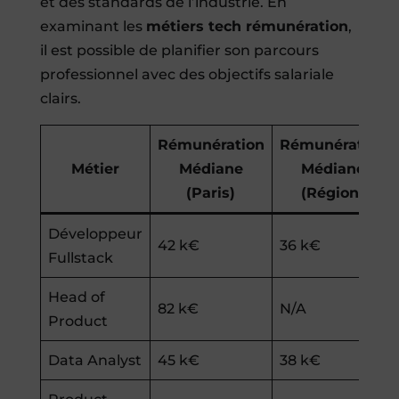
et des standards de l’industrie. En
examinant les
métiers tech rémunération
,
il est possible de planifier son parcours
professionnel avec des objectifs salariale
clairs.
Rémunération
Rémunération
Métier
Médiane
Médiane
(Paris)
(Région)
Développeur
42 k€
36 k€
Fullstack
Head of
82 k€
N/A
Product
Data Analyst
45 k€
38 k€