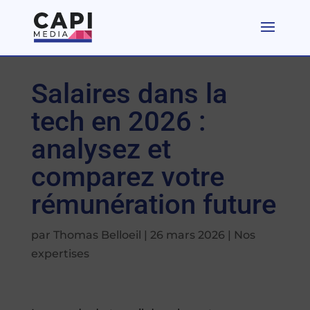
Salaires dans la
tech en 2026 :
analysez et
comparez votre
rémunération future
par
Thomas Belloeil
|
26 mars 2026
|
Nos
expertises