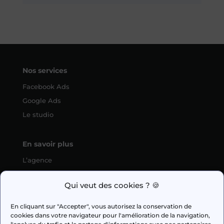
Nos services
Facebook Ads
Google Ads
Le studio
En savoir plus
L’agence
SEO
Qui veut des cookies ? 🍪
fabien.guilleux@wedig.fr
En cliquant sur "Accepter", vous autorisez la conservation de
cookies dans votre navigateur pour l'amélioration de la navigation,


