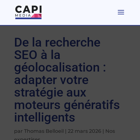
De la recherche
SEO à la
géolocalisation :
adapter votre
stratégie aux
moteurs génératifs
intelligents
par
Thomas Belloeil
|
22 mars 2026
|
Nos
expertises