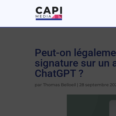
Peut-on légaleme
signature sur un a
ChatGPT ?
par
Thomas Belloeil
|
28 septembre 20