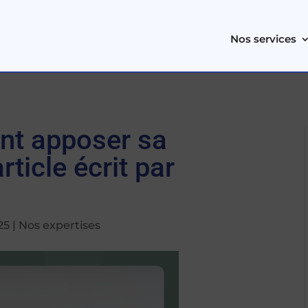
Nos services
nt apposer sa
rticle écrit par
25
|
Nos expertises