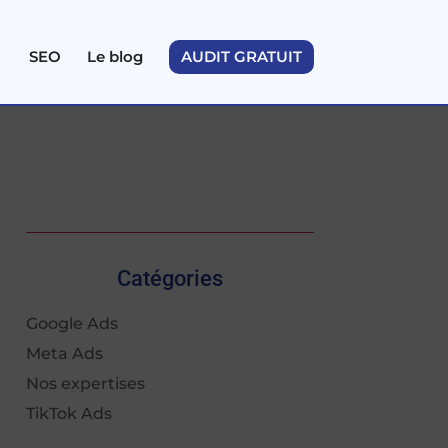
SEO
Le blog
AUDIT GRATUIT
Catégories
Google Ads
Meta Ads
Nos expertises
TikTok Ads